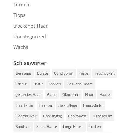
Termin
Tipps
trockenes Haar
Uncategorized
Wachs
Schlagwörter
Beratung
Bürste
Conditioner
Farbe
Feuchtigkeit
Friseur
Frisur
Föhnen
Gesunde Haare
gesundes Haar
Glanz
Glätteisen
Haar
Haare
Haarfarbe
Haarkur
Haarpflege
Haarschnitt
Haarstruktur
Haarstyling
Haarwachs
Hitzeschutz
Kopfhaut
kurze Haare
lange Haare
Locken