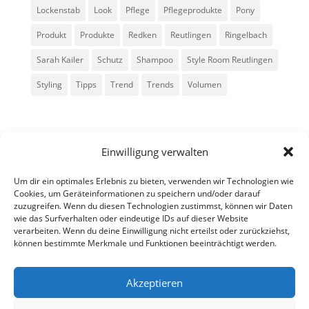
Lockenstab
Look
Pflege
Pflegeprodukte
Pony
Produkt
Produkte
Redken
Reutlingen
Ringelbach
Sarah Kailer
Schutz
Shampoo
Style Room Reutlingen
Styling
Tipps
Trend
Trends
Volumen
Einwilligung verwalten
Um dir ein optimales Erlebnis zu bieten, verwenden wir Technologien wie
Cookies, um Geräteinformationen zu speichern und/oder darauf
zuzugreifen. Wenn du diesen Technologien zustimmst, können wir Daten
Alle Rechte vorbehalten - Sarah Kailer
wie das Surfverhalten oder eindeutige IDs auf dieser Website
verarbeiten. Wenn du deine Einwilligung nicht erteilst oder zurückziehst,
können bestimmte Merkmale und Funktionen beeinträchtigt werden.
Impressum
Datenschutzerklärung
Akzeptieren