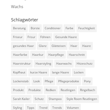
Wachs
Schlagwörter
Beratung
Bürste
Conditioner
Farbe
Feuchtigkeit
Friseur
Frisur
Föhnen
Gesunde Haare
gesundes Haar
Glanz
Glätteisen
Haar
Haare
Haarfarbe
Haarkur
Haarpflege
Haarschnitt
Haarstruktur
Haarstyling
Haarwachs
Hitzeschutz
Kopfhaut
kurze Haare
lange Haare
Locken
Lockenstab
Look
Pflege
Pflegeprodukte
Pony
Produkt
Produkte
Redken
Reutlingen
Ringelbach
Sarah Kailer
Schutz
Shampoo
Style Room Reutlingen
Styling
Tipps
Trend
Trends
Volumen