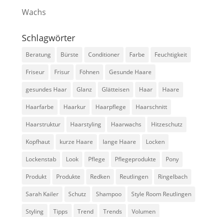
Wachs
Schlagwörter
Beratung
Bürste
Conditioner
Farbe
Feuchtigkeit
Friseur
Frisur
Föhnen
Gesunde Haare
gesundes Haar
Glanz
Glätteisen
Haar
Haare
Haarfarbe
Haarkur
Haarpflege
Haarschnitt
Haarstruktur
Haarstyling
Haarwachs
Hitzeschutz
Kopfhaut
kurze Haare
lange Haare
Locken
Lockenstab
Look
Pflege
Pflegeprodukte
Pony
Produkt
Produkte
Redken
Reutlingen
Ringelbach
Sarah Kailer
Schutz
Shampoo
Style Room Reutlingen
Styling
Tipps
Trend
Trends
Volumen