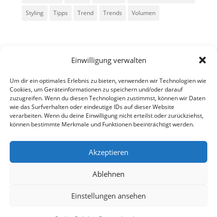
Styling
Tipps
Trend
Trends
Volumen
Einwilligung verwalten
Um dir ein optimales Erlebnis zu bieten, verwenden wir Technologien wie
Cookies, um Geräteinformationen zu speichern und/oder darauf
zuzugreifen. Wenn du diesen Technologien zustimmst, können wir Daten
Alle Rechte vorbehalten - Sarah Kailer
wie das Surfverhalten oder eindeutige IDs auf dieser Website
verarbeiten. Wenn du deine Einwilligung nicht erteilst oder zurückziehst,
können bestimmte Merkmale und Funktionen beeinträchtigt werden.
Impressum
Datenschutzerklärung
Akzeptieren
Ablehnen
fa
in
g
Einstellungen ansehen