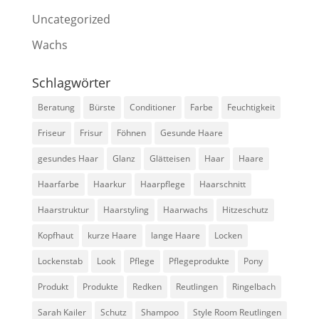
Uncategorized
Wachs
Schlagwörter
Beratung
Bürste
Conditioner
Farbe
Feuchtigkeit
Friseur
Frisur
Föhnen
Gesunde Haare
gesundes Haar
Glanz
Glätteisen
Haar
Haare
Haarfarbe
Haarkur
Haarpflege
Haarschnitt
Haarstruktur
Haarstyling
Haarwachs
Hitzeschutz
Kopfhaut
kurze Haare
lange Haare
Locken
Lockenstab
Look
Pflege
Pflegeprodukte
Pony
Produkt
Produkte
Redken
Reutlingen
Ringelbach
Sarah Kailer
Schutz
Shampoo
Style Room Reutlingen