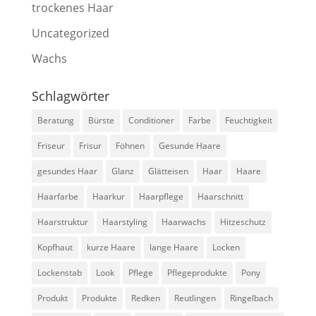
trockenes Haar
Uncategorized
Wachs
Schlagwörter
Beratung
Bürste
Conditioner
Farbe
Feuchtigkeit
Friseur
Frisur
Föhnen
Gesunde Haare
gesundes Haar
Glanz
Glätteisen
Haar
Haare
Haarfarbe
Haarkur
Haarpflege
Haarschnitt
Haarstruktur
Haarstyling
Haarwachs
Hitzeschutz
Kopfhaut
kurze Haare
lange Haare
Locken
Lockenstab
Look
Pflege
Pflegeprodukte
Pony
Produkt
Produkte
Redken
Reutlingen
Ringelbach