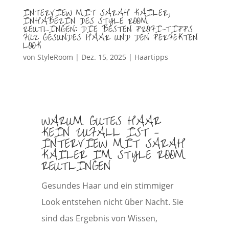
INTERVIEW MIT SARAH KAILER,
INHABERIN DES STYLE ROOM
REUTLINGEN: DIE BESTEN PROFI-TIPPS
FÜR GESUNDES HAAR UND DEN PERFEKTEN
LOOK
von
StyleRoom
|
Dez. 15, 2025
|
Haartipps
WARUM GUTES HAAR
KEIN ZUFALL IST –
INTERVIEW MIT SARAH
KAILER IM STYLE ROOM
REUTLINGEN
Gesundes Haar und ein stimmiger
Look entstehen nicht über Nacht. Sie
sind das Ergebnis von Wissen,