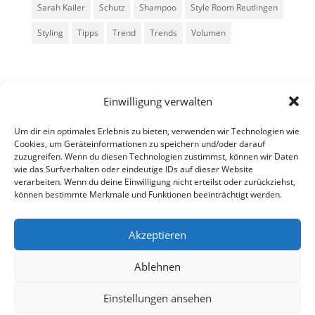
Sarah Kailer
Schutz
Shampoo
Style Room Reutlingen
Styling
Tipps
Trend
Trends
Volumen
Einwilligung verwalten
Um dir ein optimales Erlebnis zu bieten, verwenden wir Technologien wie
Cookies, um Geräteinformationen zu speichern und/oder darauf
zuzugreifen. Wenn du diesen Technologien zustimmst, können wir Daten
Alle Rechte vorbehalten - Sarah Kailer
wie das Surfverhalten oder eindeutige IDs auf dieser Website
verarbeiten. Wenn du deine Einwilligung nicht erteilst oder zurückziehst,
können bestimmte Merkmale und Funktionen beeinträchtigt werden.
Impressum
Datenschutzerklärung
Akzeptieren
Ablehnen
fa
in
g
Einstellungen ansehen