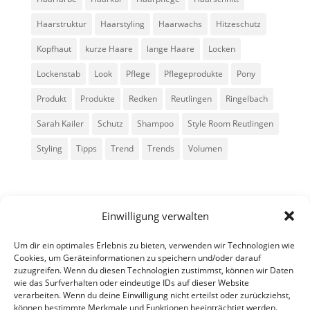
Haarstruktur
Haarstyling
Haarwachs
Hitzeschutz
Kopfhaut
kurze Haare
lange Haare
Locken
Lockenstab
Look
Pflege
Pflegeprodukte
Pony
Produkt
Produkte
Redken
Reutlingen
Ringelbach
Sarah Kailer
Schutz
Shampoo
Style Room Reutlingen
Styling
Tipps
Trend
Trends
Volumen
Einwilligung verwalten
Um dir ein optimales Erlebnis zu bieten, verwenden wir Technologien wie
Cookies, um Geräteinformationen zu speichern und/oder darauf
zuzugreifen. Wenn du diesen Technologien zustimmst, können wir Daten
Alle Rechte vorbehalten - Sarah Kailer
wie das Surfverhalten oder eindeutige IDs auf dieser Website
verarbeiten. Wenn du deine Einwilligung nicht erteilst oder zurückziehst,
können bestimmte Merkmale und Funktionen beeinträchtigt werden.