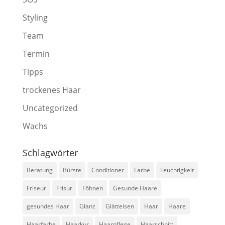
Styling
Team
Termin
Tipps
trockenes Haar
Uncategorized
Wachs
Schlagwörter
Beratung
Bürste
Conditioner
Farbe
Feuchtigkeit
Friseur
Frisur
Föhnen
Gesunde Haare
gesundes Haar
Glanz
Glätteisen
Haar
Haare
Haarfarbe
Haarkur
Haarpflege
Haarschnitt