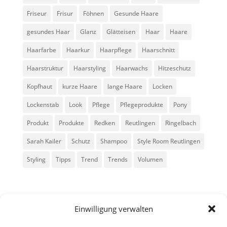
Friseur
Frisur
Föhnen
Gesunde Haare
gesundes Haar
Glanz
Glätteisen
Haar
Haare
Haarfarbe
Haarkur
Haarpflege
Haarschnitt
Haarstruktur
Haarstyling
Haarwachs
Hitzeschutz
Kopfhaut
kurze Haare
lange Haare
Locken
Lockenstab
Look
Pflege
Pflegeprodukte
Pony
Produkt
Produkte
Redken
Reutlingen
Ringelbach
Sarah Kailer
Schutz
Shampoo
Style Room Reutlingen
Styling
Tipps
Trend
Trends
Volumen
Einwilligung verwalten