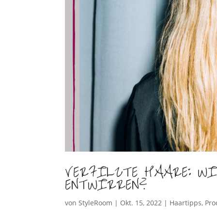
VERFILZTE HAARE: W
ENTWIRREN?
von
StyleRoom
|
Okt. 15, 2022
|
Haartipps
,
Pro