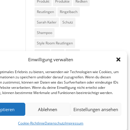
Produkt
Produkte
Redken
Reutlingen
Ringelbach
Sarah Kailer
Schutz
Shampoo
Style Room Reutlingen
Styling
Tipps
Trend
Einwilligung verwalten
Trends
Volumen
optimales Erlebnis zu bieten, verwenden wir Technologien wie Cookies, um
mationen zu speichern und/oder darauf zuzugreifen. Wenn du diesen
n zustimmst, können wir Daten wie das Surfverhalten oder eindeutige IDs
ebsite verarbeiten. Wenn du deine Einwilligung nicht erteilst oder
t, können bestimmte Merkmale und Funktionen beeinträchtigt werden.
ptieren
Ablehnen
Einstellungen ansehen
fa
in
g
Cookie-Richtlinie
Datenschutz
Impressum