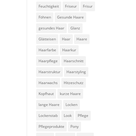
Feuchtigkeit
Friseur
Frisur
Föhnen
Gesunde Haare
gesundes Haar
Glanz
Glätteisen
Haar
Haare
Haarfarbe
Haarkur
Haarpflege
Haarschnitt
Haarstruktur
Haarstyling
Haarwachs
Hitzeschutz
Kopfhaut
kurze Haare
lange Haare
Locken
Lockenstab
Look
Pflege
Pflegeprodukte
Pony