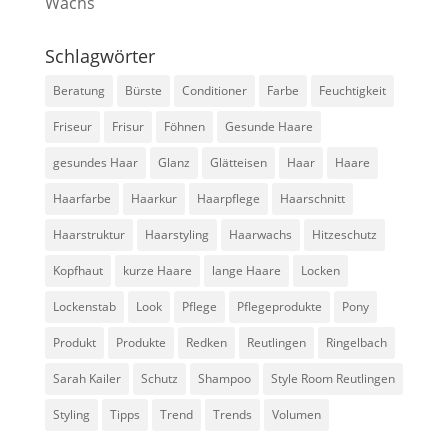
Wachs
Schlagwörter
Beratung
Bürste
Conditioner
Farbe
Feuchtigkeit
Friseur
Frisur
Föhnen
Gesunde Haare
gesundes Haar
Glanz
Glätteisen
Haar
Haare
Haarfarbe
Haarkur
Haarpflege
Haarschnitt
Haarstruktur
Haarstyling
Haarwachs
Hitzeschutz
Kopfhaut
kurze Haare
lange Haare
Locken
Lockenstab
Look
Pflege
Pflegeprodukte
Pony
Produkt
Produkte
Redken
Reutlingen
Ringelbach
Sarah Kailer
Schutz
Shampoo
Style Room Reutlingen
Styling
Tipps
Trend
Trends
Volumen