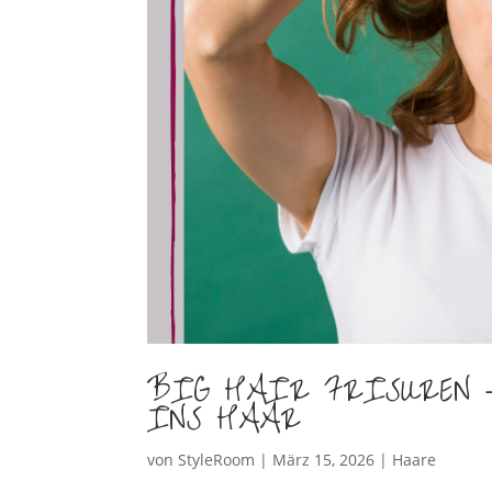
BIG HAIR FRISUREN 
INS HAAR
von
StyleRoom
|
März 15, 2026
|
Haare