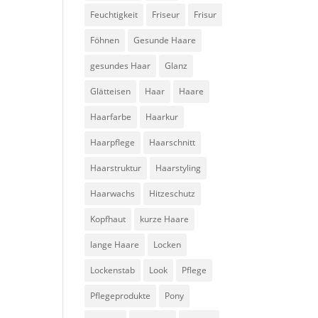
Feuchtigkeit
Friseur
Frisur
Föhnen
Gesunde Haare
gesundes Haar
Glanz
Glätteisen
Haar
Haare
Haarfarbe
Haarkur
Haarpflege
Haarschnitt
Haarstruktur
Haarstyling
Haarwachs
Hitzeschutz
Kopfhaut
kurze Haare
lange Haare
Locken
Lockenstab
Look
Pflege
Pflegeprodukte
Pony