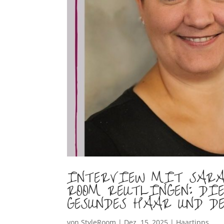
INTERVIEW MIT SARA
ROOM REUTLINGEN: DI
GESUNDES HAAR UND DE
von
StyleRoom
|
Dez. 15, 2025
|
Haartipps