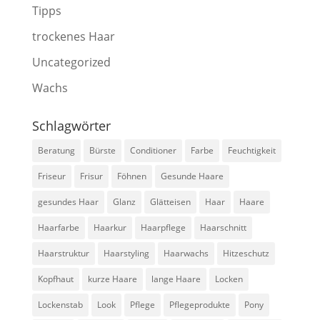
Tipps
trockenes Haar
Uncategorized
Wachs
Schlagwörter
Beratung
Bürste
Conditioner
Farbe
Feuchtigkeit
Friseur
Frisur
Föhnen
Gesunde Haare
gesundes Haar
Glanz
Glätteisen
Haar
Haare
Haarfarbe
Haarkur
Haarpflege
Haarschnitt
Haarstruktur
Haarstyling
Haarwachs
Hitzeschutz
Kopfhaut
kurze Haare
lange Haare
Locken
Lockenstab
Look
Pflege
Pflegeprodukte
Pony