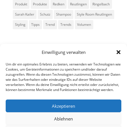
Produkt
Produkte
Redken
Reutlingen
Ringelbach
Sarah Kailer
Schutz
Shampoo
Style Room Reutlingen
Styling
Tipps
Trend
Trends
Volumen
Einwilligung verwalten
Um dir ein optimales Erlebnis zu bieten, verwenden wir Technologien wie
Cookies, um Geräteinformationen zu speichern und/oder darauf
zuzugreifen. Wenn du diesen Technologien zustimmst, können wir Daten
Alle Rechte vorbehalten - Sarah Kailer
wie das Surfverhalten oder eindeutige IDs auf dieser Website
verarbeiten. Wenn du deine Einwilligung nicht erteilst oder zurückziehst,
können bestimmte Merkmale und Funktionen beeinträchtigt werden.
Impressum
Datenschutzerklärung
Akzeptieren
Ablehnen