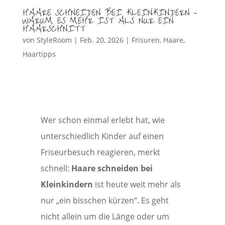
HAARE SCHNEIDEN BEI KLEINKINDERN –
WARUM ES MEHR IST ALS NUR EIN
HAARSCHNITT
von
StyleRoom
|
Feb. 20, 2026
|
Frisuren
,
Haare
,
Haartipps
Wer schon einmal erlebt hat, wie
unterschiedlich Kinder auf einen
Friseurbesuch reagieren, merkt
schnell:
Haare schneiden bei
Kleinkindern
ist heute weit mehr als
nur „ein bisschen kürzen“. Es geht
nicht allein um die Länge oder um