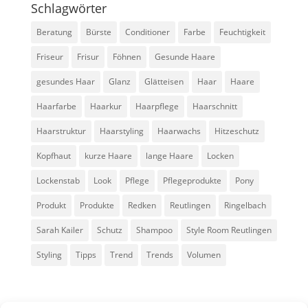
Schlagwörter
Beratung
Bürste
Conditioner
Farbe
Feuchtigkeit
Friseur
Frisur
Föhnen
Gesunde Haare
gesundes Haar
Glanz
Glätteisen
Haar
Haare
Haarfarbe
Haarkur
Haarpflege
Haarschnitt
Haarstruktur
Haarstyling
Haarwachs
Hitzeschutz
Kopfhaut
kurze Haare
lange Haare
Locken
Lockenstab
Look
Pflege
Pflegeprodukte
Pony
Produkt
Produkte
Redken
Reutlingen
Ringelbach
Sarah Kailer
Schutz
Shampoo
Style Room Reutlingen
Styling
Tipps
Trend
Trends
Volumen