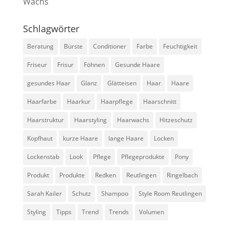
Wachs
Schlagwörter
Beratung
Bürste
Conditioner
Farbe
Feuchtigkeit
Friseur
Frisur
Föhnen
Gesunde Haare
gesundes Haar
Glanz
Glätteisen
Haar
Haare
Haarfarbe
Haarkur
Haarpflege
Haarschnitt
Haarstruktur
Haarstyling
Haarwachs
Hitzeschutz
Kopfhaut
kurze Haare
lange Haare
Locken
Lockenstab
Look
Pflege
Pflegeprodukte
Pony
Produkt
Produkte
Redken
Reutlingen
Ringelbach
Sarah Kailer
Schutz
Shampoo
Style Room Reutlingen
Styling
Tipps
Trend
Trends
Volumen