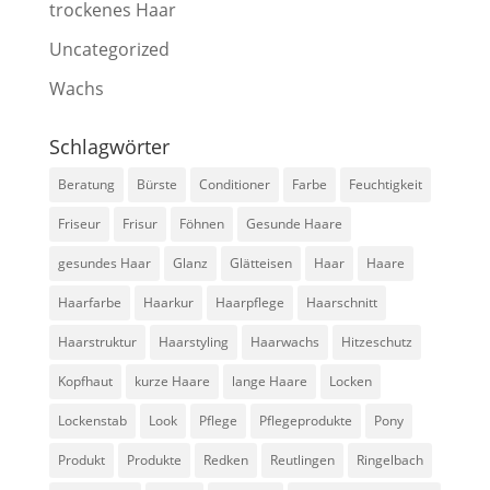
trockenes Haar
Uncategorized
Wachs
Schlagwörter
Beratung
Bürste
Conditioner
Farbe
Feuchtigkeit
Friseur
Frisur
Föhnen
Gesunde Haare
gesundes Haar
Glanz
Glätteisen
Haar
Haare
Haarfarbe
Haarkur
Haarpflege
Haarschnitt
Haarstruktur
Haarstyling
Haarwachs
Hitzeschutz
Kopfhaut
kurze Haare
lange Haare
Locken
Lockenstab
Look
Pflege
Pflegeprodukte
Pony
Produkt
Produkte
Redken
Reutlingen
Ringelbach