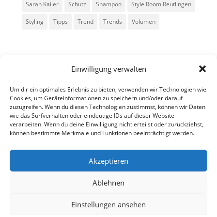
Sarah Kailer
Schutz
Shampoo
Style Room Reutlingen
Styling
Tipps
Trend
Trends
Volumen
Einwilligung verwalten
Um dir ein optimales Erlebnis zu bieten, verwenden wir Technologien wie
Cookies, um Geräteinformationen zu speichern und/oder darauf
zuzugreifen. Wenn du diesen Technologien zustimmst, können wir Daten
Alle Rechte vorbehalten - Sarah Kailer
wie das Surfverhalten oder eindeutige IDs auf dieser Website
verarbeiten. Wenn du deine Einwilligung nicht erteilst oder zurückziehst,
können bestimmte Merkmale und Funktionen beeinträchtigt werden.
Impressum
Datenschutzerklärung
Akzeptieren
Ablehnen
fa
in
g
Einstellungen ansehen