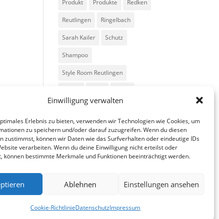
Produkt
Produkte
Redken
Reutlingen
Ringelbach
Sarah Kailer
Schutz
Shampoo
Style Room Reutlingen
Styling
Tipps
Trend
Einwilligung verwalten
Trends
Volumen
optimales Erlebnis zu bieten, verwenden wir Technologien wie Cookies, um
mationen zu speichern und/oder darauf zuzugreifen. Wenn du diesen
n zustimmst, können wir Daten wie das Surfverhalten oder eindeutige IDs
ebsite verarbeiten. Wenn du deine Einwilligung nicht erteilst oder
t, können bestimmte Merkmale und Funktionen beeinträchtigt werden.
ptieren
Ablehnen
Einstellungen ansehen
fa
in
g
Cookie-Richtlinie
Datenschutz
Impressum