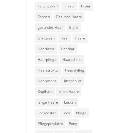
Feuchtigkeit
Friseur
Frisur
Föhnen
Gesunde Haare
gesundes Haar
Glanz
Glätteisen
Haar
Haare
Haarfarbe
Haarkur
Haarpflege
Haarschnitt
Haarstruktur
Haarstyling
Haarwachs
Hitzeschutz
Kopfhaut
kurze Haare
lange Haare
Locken
Lockenstab
Look
Pflege
Pflegeprodukte
Pony