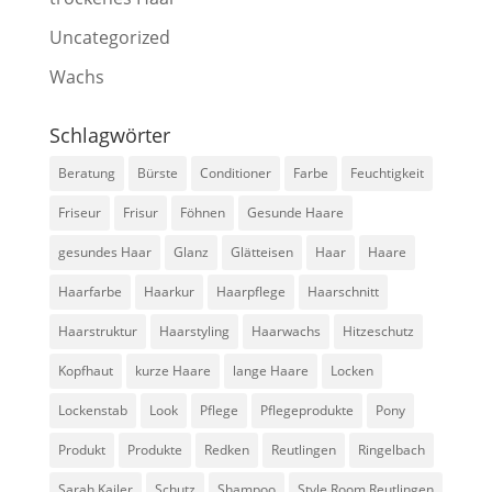
Uncategorized
Wachs
Schlagwörter
Beratung
Bürste
Conditioner
Farbe
Feuchtigkeit
Friseur
Frisur
Föhnen
Gesunde Haare
gesundes Haar
Glanz
Glätteisen
Haar
Haare
Haarfarbe
Haarkur
Haarpflege
Haarschnitt
Haarstruktur
Haarstyling
Haarwachs
Hitzeschutz
Kopfhaut
kurze Haare
lange Haare
Locken
Lockenstab
Look
Pflege
Pflegeprodukte
Pony
Produkt
Produkte
Redken
Reutlingen
Ringelbach
Sarah Kailer
Schutz
Shampoo
Style Room Reutlingen