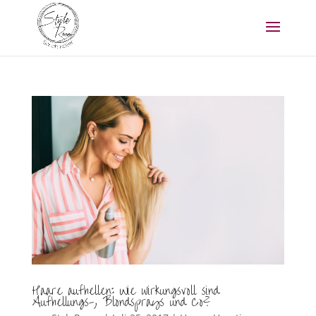
Haare aufhellen: Wie wirkungsvoll sind
Aufhellungs-, Blondsprays und Co?