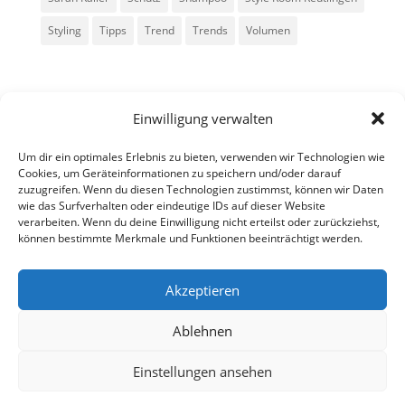
Styling
Tipps
Trend
Trends
Volumen
Einwilligung verwalten
Um dir ein optimales Erlebnis zu bieten, verwenden wir Technologien wie
Cookies, um Geräteinformationen zu speichern und/oder darauf
zuzugreifen. Wenn du diesen Technologien zustimmst, können wir Daten
Alle Rechte vorbehalten - Sarah Kailer
wie das Surfverhalten oder eindeutige IDs auf dieser Website
verarbeiten. Wenn du deine Einwilligung nicht erteilst oder zurückziehst,
können bestimmte Merkmale und Funktionen beeinträchtigt werden.
Impressum
Datenschutzerklärung
Akzeptieren
Ablehnen
fa
in
g
Einstellungen ansehen