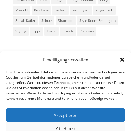
Produkt
Produkte
Redken
Reutlingen
Ringelbach
Sarah Kailer
Schutz
Shampoo
Style Room Reutlingen
Styling
Tipps
Trend
Trends
Volumen
Einwilligung verwalten
Um dir ein optimales Erlebnis zu bieten, verwenden wir Technologien wie
Cookies, um Geräteinformationen zu speichern und/oder darauf
zuzugreifen. Wenn du diesen Technologien zustimmst, können wir Daten
Alle Rechte vorbehalten - Sarah Kailer
wie das Surfverhalten oder eindeutige IDs auf dieser Website
verarbeiten. Wenn du deine Einwilligung nicht erteilst oder zurückziehst,
können bestimmte Merkmale und Funktionen beeinträchtigt werden.
Impressum
Datenschutzerklärung
Akzeptieren
Ablehnen