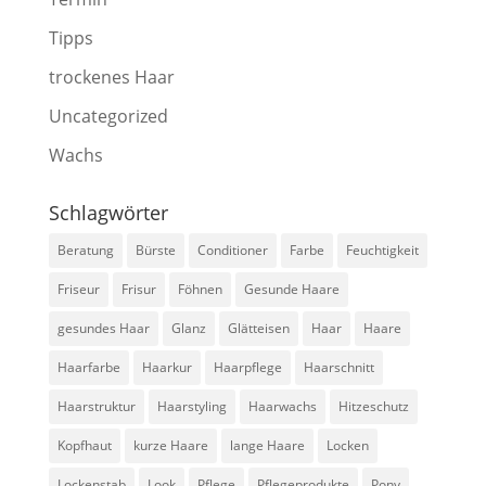
Tipps
trockenes Haar
Uncategorized
Wachs
Schlagwörter
Beratung
Bürste
Conditioner
Farbe
Feuchtigkeit
Friseur
Frisur
Föhnen
Gesunde Haare
gesundes Haar
Glanz
Glätteisen
Haar
Haare
Haarfarbe
Haarkur
Haarpflege
Haarschnitt
Haarstruktur
Haarstyling
Haarwachs
Hitzeschutz
Kopfhaut
kurze Haare
lange Haare
Locken
Lockenstab
Look
Pflege
Pflegeprodukte
Pony