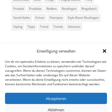
Produkt
Produkte
Redken
Reutlingen
Ringelbach
Sarah Kailer
Schutz
Shampoo
Style Room Reutlingen
Styling
Tipps
Trend
Trends
Volumen
Einwilligung verwalten
Um dir ein optimales Erlebnis zu bieten, verwenden wir Technologien wie
Cookies, um Geräteinformationen zu speichern und/oder darauf
zuzugreifen. Wenn du diesen Technologien zustimmst, können wir Daten
Alle Rechte vorbehalten - Sarah Kailer
wie das Surfverhalten oder eindeutige IDs auf dieser Website
verarbeiten. Wenn du deine Einwilligung nicht erteilst oder zurückziehst,
können bestimmte Merkmale und Funktionen beeinträchtigt werden.
Impressum
Datenschutzerklärung
Akzeptieren
Ablehnen