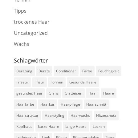
Tipps
trockenes Haar
Uncategorized
Wachs
Schlagwörter
Beratung
Bürste
Conditioner
Farbe
Feuchtigkeit
Friseur
Frisur
Föhnen
Gesunde Haare
gesundes Haar
Glanz
Glätteisen
Haar
Haare
Haarfarbe
Haarkur
Haarpflege
Haarschnitt
Haarstruktur
Haarstyling
Haarwachs
Hitzeschutz
Kopfhaut
kurze Haare
lange Haare
Locken
Lockenstab
Look
Pflege
Pflegeprodukte
Pony