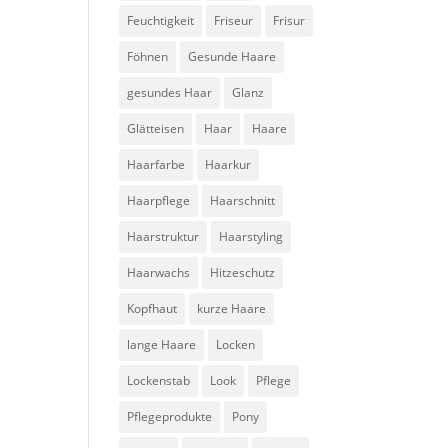
Feuchtigkeit
Friseur
Frisur
Föhnen
Gesunde Haare
gesundes Haar
Glanz
Glätteisen
Haar
Haare
Haarfarbe
Haarkur
Haarpflege
Haarschnitt
Haarstruktur
Haarstyling
Haarwachs
Hitzeschutz
Kopfhaut
kurze Haare
lange Haare
Locken
Lockenstab
Look
Pflege
Pflegeprodukte
Pony