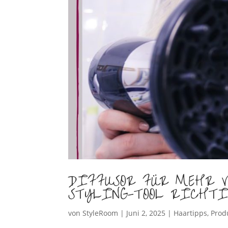
DIFFUSOR FÜR MEHR V
STYLING-TOOL RICHTI
von
StyleRoom
|
Juni 2, 2025
|
Haartipps
,
Prod