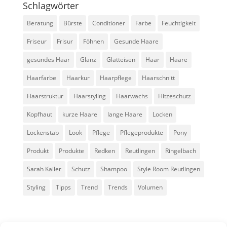
Schlagwörter
Beratung
Bürste
Conditioner
Farbe
Feuchtigkeit
Friseur
Frisur
Föhnen
Gesunde Haare
gesundes Haar
Glanz
Glätteisen
Haar
Haare
Haarfarbe
Haarkur
Haarpflege
Haarschnitt
Haarstruktur
Haarstyling
Haarwachs
Hitzeschutz
Kopfhaut
kurze Haare
lange Haare
Locken
Lockenstab
Look
Pflege
Pflegeprodukte
Pony
Produkt
Produkte
Redken
Reutlingen
Ringelbach
Sarah Kailer
Schutz
Shampoo
Style Room Reutlingen
Styling
Tipps
Trend
Trends
Volumen