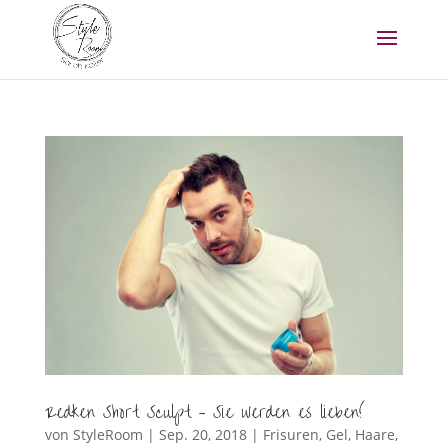
Redken Short Sculpt – Sie werden es lieben!
von
StyleRoom
|
Sep. 20, 2018
|
Frisuren
,
Gel
,
Haare
,