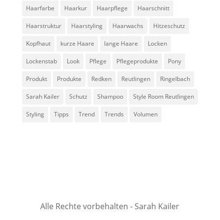
Haarfarbe
Haarkur
Haarpflege
Haarschnitt
Haarstruktur
Haarstyling
Haarwachs
Hitzeschutz
Kopfhaut
kurze Haare
lange Haare
Locken
Lockenstab
Look
Pflege
Pflegeprodukte
Pony
Produkt
Produkte
Redken
Reutlingen
Ringelbach
Sarah Kailer
Schutz
Shampoo
Style Room Reutlingen
Styling
Tipps
Trend
Trends
Volumen
Alle Rechte vorbehalten - Sarah Kailer