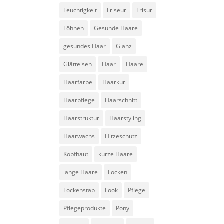
Feuchtigkeit
Friseur
Frisur
Föhnen
Gesunde Haare
gesundes Haar
Glanz
Glätteisen
Haar
Haare
Haarfarbe
Haarkur
Haarpflege
Haarschnitt
Haarstruktur
Haarstyling
Haarwachs
Hitzeschutz
Kopfhaut
kurze Haare
lange Haare
Locken
Lockenstab
Look
Pflege
Pflegeprodukte
Pony