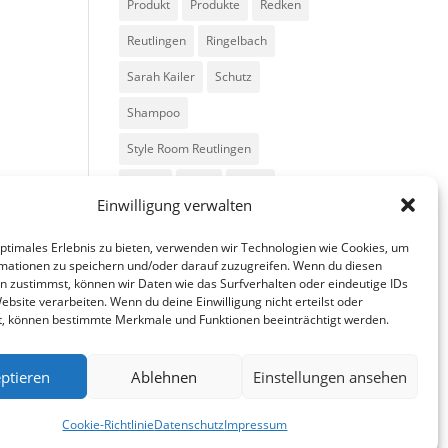
Produkt
Produkte
Redken
Reutlingen
Ringelbach
Sarah Kailer
Schutz
Shampoo
Style Room Reutlingen
Styling
Tipps
Trend
Einwilligung verwalten
Trends
Volumen
optimales Erlebnis zu bieten, verwenden wir Technologien wie Cookies, um
mationen zu speichern und/oder darauf zuzugreifen. Wenn du diesen
n zustimmst, können wir Daten wie das Surfverhalten oder eindeutige IDs
ebsite verarbeiten. Wenn du deine Einwilligung nicht erteilst oder
t, können bestimmte Merkmale und Funktionen beeinträchtigt werden.
ptieren
Ablehnen
Einstellungen ansehen
fa
in
g
Cookie-Richtlinie
Datenschutz
Impressum