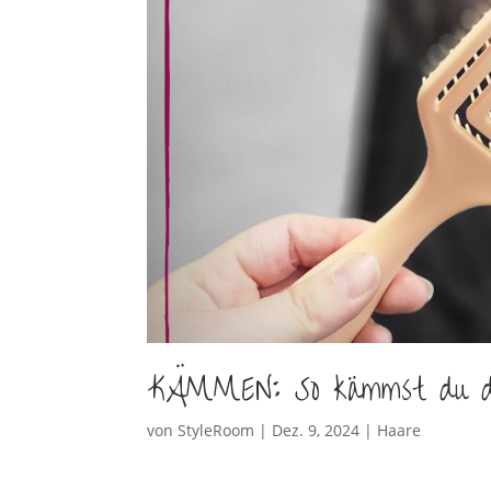
KÄMMEN: So kämmst du de
von
StyleRoom
|
Dez. 9, 2024
|
Haare