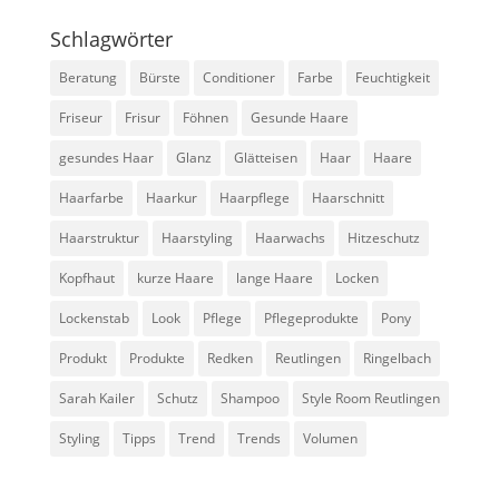
Schlagwörter
Beratung
Bürste
Conditioner
Farbe
Feuchtigkeit
Friseur
Frisur
Föhnen
Gesunde Haare
gesundes Haar
Glanz
Glätteisen
Haar
Haare
Haarfarbe
Haarkur
Haarpflege
Haarschnitt
Haarstruktur
Haarstyling
Haarwachs
Hitzeschutz
Kopfhaut
kurze Haare
lange Haare
Locken
Lockenstab
Look
Pflege
Pflegeprodukte
Pony
Produkt
Produkte
Redken
Reutlingen
Ringelbach
Sarah Kailer
Schutz
Shampoo
Style Room Reutlingen
Styling
Tipps
Trend
Trends
Volumen