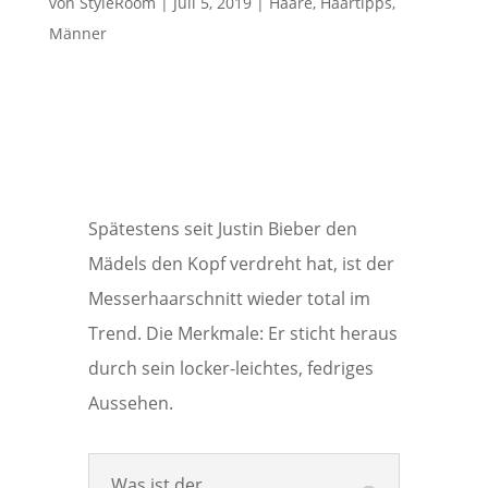
von
StyleRoom
|
Juli 5, 2019
|
Haare
,
Haartipps
,
Männer
Spätestens seit Justin Bieber den
Mädels den Kopf verdreht hat, ist der
Messerhaarschnitt wieder total im
Trend. Die Merkmale: Er sticht heraus
durch sein locker-leichtes, fedriges
Aussehen.
Was ist der