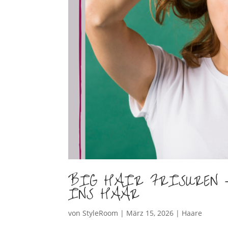
BIG HAIR FRISUREN 
INS HAAR
von
StyleRoom
|
März 15, 2026
|
Haare