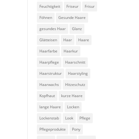
Feuchtigkeit
Friseur
Frisur
Föhnen
Gesunde Haare
gesundes Haar
Glanz
Glätteisen
Haar
Haare
Haarfarbe
Haarkur
Haarpflege
Haarschnitt
Haarstruktur
Haarstyling
Haarwachs
Hitzeschutz
Kopfhaut
kurze Haare
lange Haare
Locken
Lockenstab
Look
Pflege
Pflegeprodukte
Pony