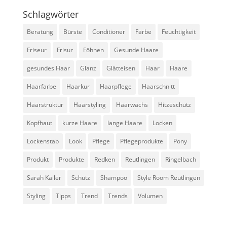
Schlagwörter
Beratung
Bürste
Conditioner
Farbe
Feuchtigkeit
Friseur
Frisur
Föhnen
Gesunde Haare
gesundes Haar
Glanz
Glätteisen
Haar
Haare
Haarfarbe
Haarkur
Haarpflege
Haarschnitt
Haarstruktur
Haarstyling
Haarwachs
Hitzeschutz
Kopfhaut
kurze Haare
lange Haare
Locken
Lockenstab
Look
Pflege
Pflegeprodukte
Pony
Produkt
Produkte
Redken
Reutlingen
Ringelbach
Sarah Kailer
Schutz
Shampoo
Style Room Reutlingen
Styling
Tipps
Trend
Trends
Volumen