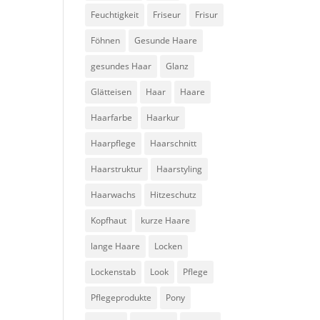
Feuchtigkeit
Friseur
Frisur
Föhnen
Gesunde Haare
gesundes Haar
Glanz
Glätteisen
Haar
Haare
Haarfarbe
Haarkur
Haarpflege
Haarschnitt
Haarstruktur
Haarstyling
Haarwachs
Hitzeschutz
Kopfhaut
kurze Haare
lange Haare
Locken
Lockenstab
Look
Pflege
Pflegeprodukte
Pony