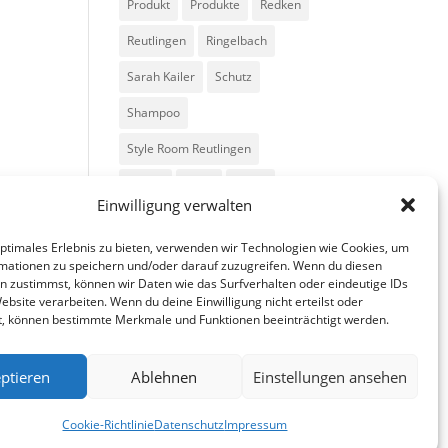
Produkt
Produkte
Redken
Reutlingen
Ringelbach
Sarah Kailer
Schutz
Shampoo
Style Room Reutlingen
Styling
Tipps
Trend
Einwilligung verwalten
Trends
Volumen
optimales Erlebnis zu bieten, verwenden wir Technologien wie Cookies, um
mationen zu speichern und/oder darauf zuzugreifen. Wenn du diesen
n zustimmst, können wir Daten wie das Surfverhalten oder eindeutige IDs
ebsite verarbeiten. Wenn du deine Einwilligung nicht erteilst oder
t, können bestimmte Merkmale und Funktionen beeinträchtigt werden.
ptieren
Ablehnen
Einstellungen ansehen
fa
in
g
Cookie-Richtlinie
Datenschutz
Impressum