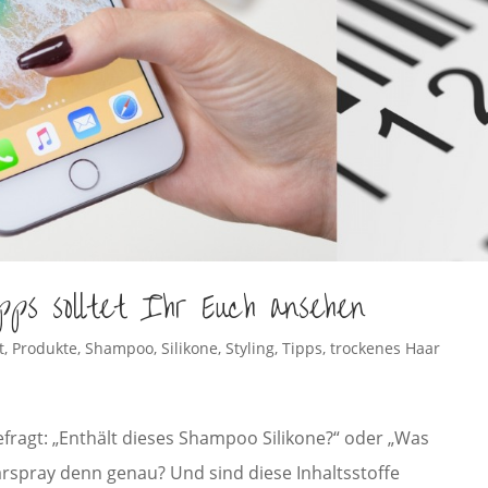
ps solltet Ihr Euch ansehen
t
,
Produkte
,
Shampoo
,
Silikone
,
Styling
,
Tipps
,
trockenes Haar
 gefragt: „Enthält dieses Shampoo Silikone?“ oder „Was
aarspray denn genau? Und sind diese Inhaltsstoffe