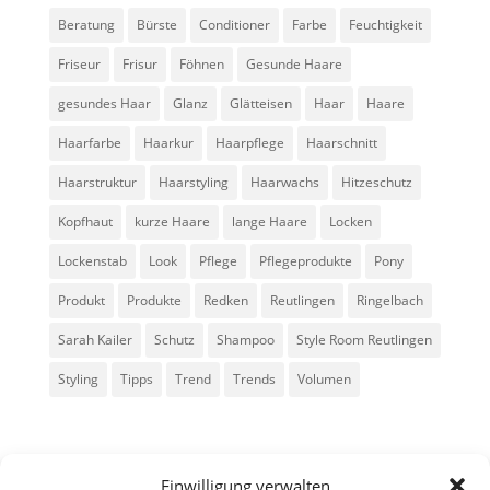
Beratung
Bürste
Conditioner
Farbe
Feuchtigkeit
Friseur
Frisur
Föhnen
Gesunde Haare
gesundes Haar
Glanz
Glätteisen
Haar
Haare
Haarfarbe
Haarkur
Haarpflege
Haarschnitt
Haarstruktur
Haarstyling
Haarwachs
Hitzeschutz
Kopfhaut
kurze Haare
lange Haare
Locken
Lockenstab
Look
Pflege
Pflegeprodukte
Pony
Produkt
Produkte
Redken
Reutlingen
Ringelbach
Sarah Kailer
Schutz
Shampoo
Style Room Reutlingen
Styling
Tipps
Trend
Trends
Volumen
Einwilligung verwalten