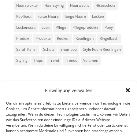
Haarstruktur
Haarstyling
Haarwachs
Hitzeschutz
Kopfhaut
kurze Haare
lange Haare
Locken
Lockenstab
Look
Pflege
Pflegeprodukte
Pony
Produkt
Produkte
Redken
Reutlingen
Ringelbach
Sarah Kailer
Schutz
Shampoo
Style Room Reutlingen
Styling
Tipps
Trend
Trends
Volumen
Einwilligung verwalten
Um dir ein optimales Erlebnis zu bieten, verwenden wir Technologien wie
Cookies, um Geräteinformationen zu speichern und/oder darauf
zuzugreifen. Wenn du diesen Technologien zustimmst, können wir Daten
Alle Rechte vorbehalten - Sarah Kailer
wie das Surfverhalten oder eindeutige IDs auf dieser Website
verarbeiten. Wenn du deine Einwilligung nicht erteilst oder zurückziehst,
können bestimmte Merkmale und Funktionen beeinträchtigt werden.
Impressum