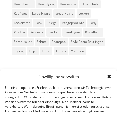
Haarstruktur
Haarstyling
Haarwachs
Hitzeschutz
Kopfhaut
kurze Haare
lange Haare
Locken
Lockenstab
Look
Pflege
Pflegeprodukte
Pony
Produkt
Produkte
Redken
Reutlingen
Ringelbach
Sarah Kailer
Schutz
Shampoo
Style Room Reutlingen
Styling
Tipps
Trend
Trends
Volumen
Einwilligung verwalten
Um dir ein optimales Erlebnis zu bieten, verwenden wir Technologien wie
Cookies, um Geräteinformationen zu speichern und/oder darauf
zuzugreifen. Wenn du diesen Technologien zustimmst, können wir Daten
Alle Rechte vorbehalten - Sarah Kailer
wie das Surfverhalten oder eindeutige IDs auf dieser Website
verarbeiten. Wenn du deine Einwilligung nicht erteilst oder zurückziehst,
können bestimmte Merkmale und Funktionen beeinträchtigt werden.
Impressum