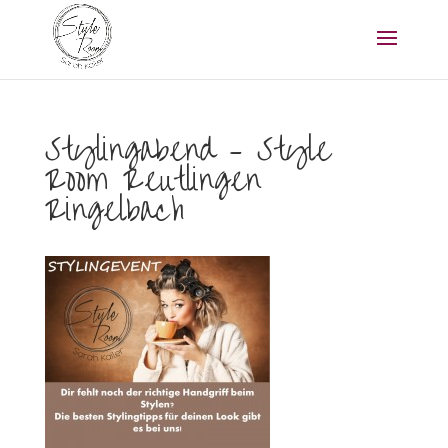
Stylingabend – Style
Room Reutlingen
Ringelbach