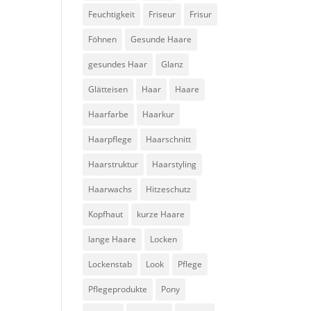
Feuchtigkeit
Friseur
Frisur
Föhnen
Gesunde Haare
gesundes Haar
Glanz
Glätteisen
Haar
Haare
Haarfarbe
Haarkur
Haarpflege
Haarschnitt
Haarstruktur
Haarstyling
Haarwachs
Hitzeschutz
Kopfhaut
kurze Haare
lange Haare
Locken
Lockenstab
Look
Pflege
Pflegeprodukte
Pony