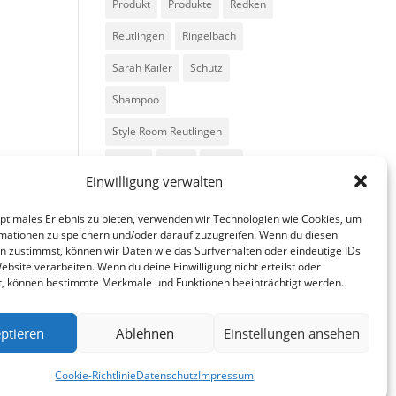
Produkt
Produkte
Redken
Reutlingen
Ringelbach
Sarah Kailer
Schutz
Shampoo
Style Room Reutlingen
Styling
Tipps
Trend
Einwilligung verwalten
Trends
Volumen
optimales Erlebnis zu bieten, verwenden wir Technologien wie Cookies, um
mationen zu speichern und/oder darauf zuzugreifen. Wenn du diesen
n zustimmst, können wir Daten wie das Surfverhalten oder eindeutige IDs
ebsite verarbeiten. Wenn du deine Einwilligung nicht erteilst oder
t, können bestimmte Merkmale und Funktionen beeinträchtigt werden.
ptieren
Ablehnen
Einstellungen ansehen
fa
in
g
Cookie-Richtlinie
Datenschutz
Impressum