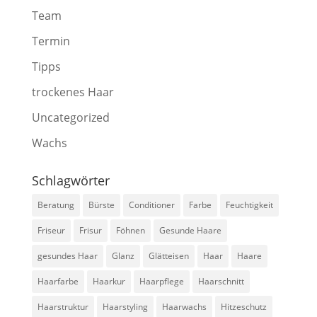
Team
Termin
Tipps
trockenes Haar
Uncategorized
Wachs
Schlagwörter
Beratung
Bürste
Conditioner
Farbe
Feuchtigkeit
Friseur
Frisur
Föhnen
Gesunde Haare
gesundes Haar
Glanz
Glätteisen
Haar
Haare
Haarfarbe
Haarkur
Haarpflege
Haarschnitt
Haarstruktur
Haarstyling
Haarwachs
Hitzeschutz