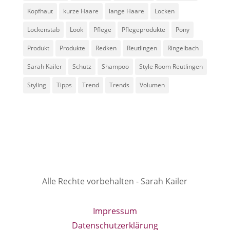
Kopfhaut
kurze Haare
lange Haare
Locken
Lockenstab
Look
Pflege
Pflegeprodukte
Pony
Produkt
Produkte
Redken
Reutlingen
Ringelbach
Sarah Kailer
Schutz
Shampoo
Style Room Reutlingen
Styling
Tipps
Trend
Trends
Volumen
Alle Rechte vorbehalten - Sarah Kailer
Impressum
Datenschutzerklärung