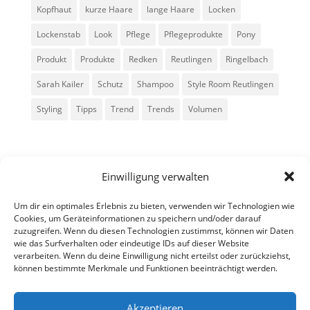
Kopfhaut
kurze Haare
lange Haare
Locken
Lockenstab
Look
Pflege
Pflegeprodukte
Pony
Produkt
Produkte
Redken
Reutlingen
Ringelbach
Sarah Kailer
Schutz
Shampoo
Style Room Reutlingen
Styling
Tipps
Trend
Trends
Volumen
Einwilligung verwalten
Um dir ein optimales Erlebnis zu bieten, verwenden wir Technologien wie
Cookies, um Geräteinformationen zu speichern und/oder darauf
zuzugreifen. Wenn du diesen Technologien zustimmst, können wir Daten
Alle Rechte vorbehalten - Sarah Kailer
wie das Surfverhalten oder eindeutige IDs auf dieser Website
verarbeiten. Wenn du deine Einwilligung nicht erteilst oder zurückziehst,
können bestimmte Merkmale und Funktionen beeinträchtigt werden.
Impressum
Datenschutzerklärung
Akzeptieren