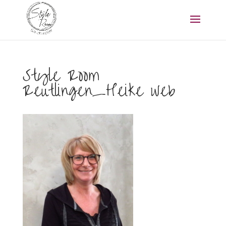
Style Room
Reutlingen_Heike web