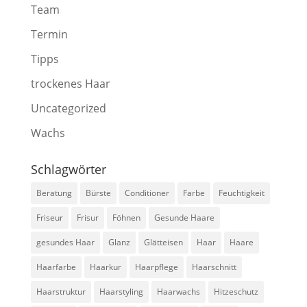
Team
Termin
Tipps
trockenes Haar
Uncategorized
Wachs
Schlagwörter
Beratung
Bürste
Conditioner
Farbe
Feuchtigkeit
Friseur
Frisur
Föhnen
Gesunde Haare
gesundes Haar
Glanz
Glätteisen
Haar
Haare
Haarfarbe
Haarkur
Haarpflege
Haarschnitt
Haarstruktur
Haarstyling
Haarwachs
Hitzeschutz