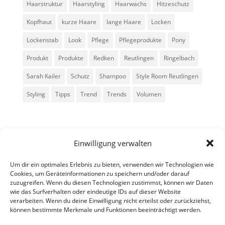
Haarstruktur
Haarstyling
Haarwachs
Hitzeschutz
Kopfhaut
kurze Haare
lange Haare
Locken
Lockenstab
Look
Pflege
Pflegeprodukte
Pony
Produkt
Produkte
Redken
Reutlingen
Ringelbach
Sarah Kailer
Schutz
Shampoo
Style Room Reutlingen
Styling
Tipps
Trend
Trends
Volumen
Einwilligung verwalten
Um dir ein optimales Erlebnis zu bieten, verwenden wir Technologien wie
Cookies, um Geräteinformationen zu speichern und/oder darauf
zuzugreifen. Wenn du diesen Technologien zustimmst, können wir Daten
Alle Rechte vorbehalten - Sarah Kailer
wie das Surfverhalten oder eindeutige IDs auf dieser Website
verarbeiten. Wenn du deine Einwilligung nicht erteilst oder zurückziehst,
können bestimmte Merkmale und Funktionen beeinträchtigt werden.
Impressum