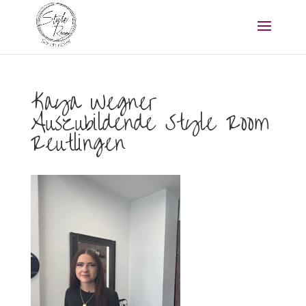
Kaya Wegner
Auszubildende Style Room
Reutlingen