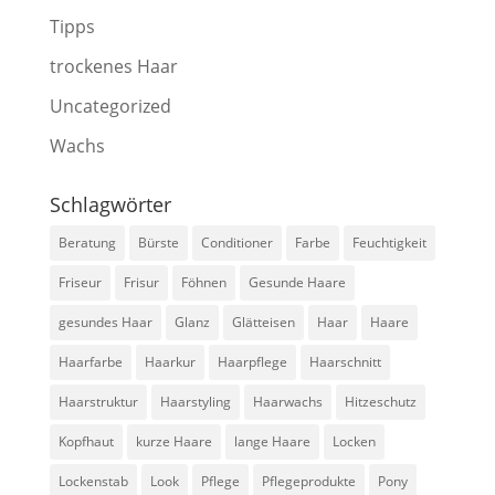
Tipps
trockenes Haar
Uncategorized
Wachs
Schlagwörter
Beratung
Bürste
Conditioner
Farbe
Feuchtigkeit
Friseur
Frisur
Föhnen
Gesunde Haare
gesundes Haar
Glanz
Glätteisen
Haar
Haare
Haarfarbe
Haarkur
Haarpflege
Haarschnitt
Haarstruktur
Haarstyling
Haarwachs
Hitzeschutz
Kopfhaut
kurze Haare
lange Haare
Locken
Lockenstab
Look
Pflege
Pflegeprodukte
Pony