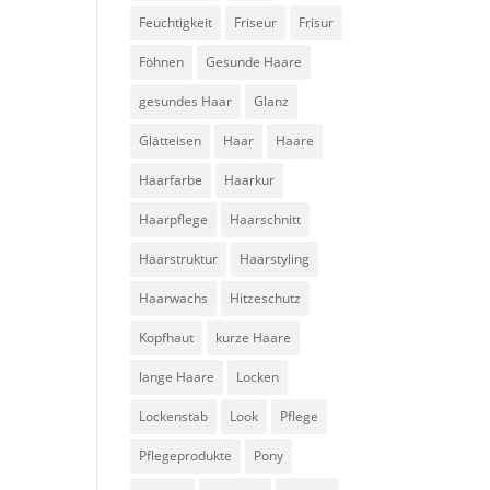
Feuchtigkeit
Friseur
Frisur
Föhnen
Gesunde Haare
gesundes Haar
Glanz
Glätteisen
Haar
Haare
Haarfarbe
Haarkur
Haarpflege
Haarschnitt
Haarstruktur
Haarstyling
Haarwachs
Hitzeschutz
Kopfhaut
kurze Haare
lange Haare
Locken
Lockenstab
Look
Pflege
Pflegeprodukte
Pony