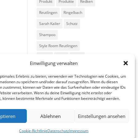
Produkt
Produkte
Redken
Reutlingen
Ringelbach
Sarah Kailer
Schutz
Shampoo
Style Room Reutlingen
Styling
Tipps
Trend
Einwilligung verwalten
Trends
Volumen
optimales Erlebnis zu bieten, verwenden wir Technologien wie Cookies, um
mationen zu speichern und/oder darauf zuzugreifen. Wenn du diesen
n zustimmst, können wir Daten wie das Surfverhalten oder eindeutige IDs
ebsite verarbeiten. Wenn du deine Einwilligung nicht erteilst oder
t, können bestimmte Merkmale und Funktionen beeinträchtigt werden.
ptieren
Ablehnen
Einstellungen ansehen
fa
in
g
Cookie-Richtlinie
Datenschutz
Impressum