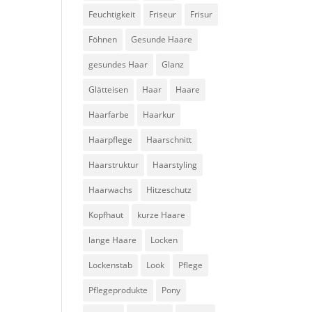
Feuchtigkeit
Friseur
Frisur
Föhnen
Gesunde Haare
gesundes Haar
Glanz
Glätteisen
Haar
Haare
Haarfarbe
Haarkur
Haarpflege
Haarschnitt
Haarstruktur
Haarstyling
Haarwachs
Hitzeschutz
Kopfhaut
kurze Haare
lange Haare
Locken
Lockenstab
Look
Pflege
Pflegeprodukte
Pony