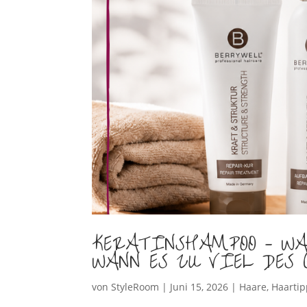
KERATINSHAMPOO – WA
WANN ES ZU VIEL DES 
von
StyleRoom
|
Juni 15, 2026
|
Haare
,
Haartip