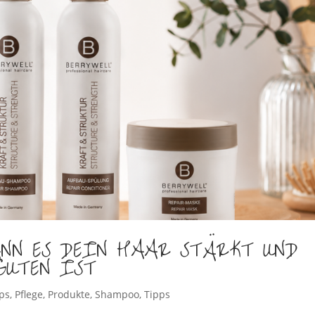
NN ES DEIN HAAR STÄRKT UND
GUTEN IST
ps
,
Pflege
,
Produkte
,
Shampoo
,
Tipps