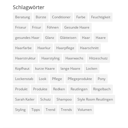
Schlagwörter
Beratung
Bürste
Conditioner
Farbe
Feuchtigkeit
Friseur
Frisur
Föhnen
Gesunde Haare
gesundes Haar
Glanz
Glätteisen
Haar
Haare
Haarfarbe
Haarkur
Haarpflege
Haarschnitt
Haarstruktur
Haarstyling
Haarwachs
Hitzeschutz
Kopfhaut
kurze Haare
lange Haare
Locken
Lockenstab
Look
Pflege
Pflegeprodukte
Pony
Produkt
Produkte
Redken
Reutlingen
Ringelbach
Sarah Kailer
Schutz
Shampoo
Style Room Reutlingen
Styling
Tipps
Trend
Trends
Volumen