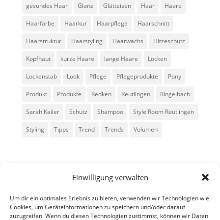
gesundes Haar
Glanz
Glätteisen
Haar
Haare
Haarfarbe
Haarkur
Haarpflege
Haarschnitt
Haarstruktur
Haarstyling
Haarwachs
Hitzeschutz
Kopfhaut
kurze Haare
lange Haare
Locken
Lockenstab
Look
Pflege
Pflegeprodukte
Pony
Produkt
Produkte
Redken
Reutlingen
Ringelbach
Sarah Kailer
Schutz
Shampoo
Style Room Reutlingen
Styling
Tipps
Trend
Trends
Volumen
Einwilligung verwalten
Um dir ein optimales Erlebnis zu bieten, verwenden wir Technologien wie
Cookies, um Geräteinformationen zu speichern und/oder darauf
zuzugreifen. Wenn du diesen Technologien zustimmst, können wir Daten