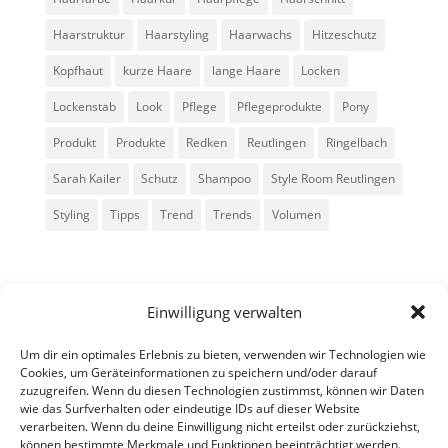
Haarstruktur
Haarstyling
Haarwachs
Hitzeschutz
Kopfhaut
kurze Haare
lange Haare
Locken
Lockenstab
Look
Pflege
Pflegeprodukte
Pony
Produkt
Produkte
Redken
Reutlingen
Ringelbach
Sarah Kailer
Schutz
Shampoo
Style Room Reutlingen
Styling
Tipps
Trend
Trends
Volumen
Einwilligung verwalten
Um dir ein optimales Erlebnis zu bieten, verwenden wir Technologien wie
Cookies, um Geräteinformationen zu speichern und/oder darauf
zuzugreifen. Wenn du diesen Technologien zustimmst, können wir Daten
Alle Rechte vorbehalten - Sarah Kailer
wie das Surfverhalten oder eindeutige IDs auf dieser Website
verarbeiten. Wenn du deine Einwilligung nicht erteilst oder zurückziehst,
können bestimmte Merkmale und Funktionen beeinträchtigt werden.