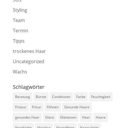
Styling
Team
Termin
Tipps
trockenes Haar
Uncategorized
Wachs
Schlagwörter
Beratung
Bürste
Conditioner
Farbe
Feuchtigkeit
Friseur
Frisur
Föhnen
Gesunde Haare
gesundes Haar
Glanz
Glätteisen
Haar
Haare
Haarfarbe
Haarkur
Haarpflege
Haarschnitt