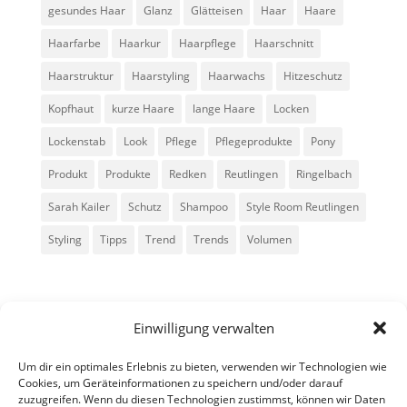
gesundes Haar
Glanz
Glätteisen
Haar
Haare
Haarfarbe
Haarkur
Haarpflege
Haarschnitt
Haarstruktur
Haarstyling
Haarwachs
Hitzeschutz
Kopfhaut
kurze Haare
lange Haare
Locken
Lockenstab
Look
Pflege
Pflegeprodukte
Pony
Produkt
Produkte
Redken
Reutlingen
Ringelbach
Sarah Kailer
Schutz
Shampoo
Style Room Reutlingen
Styling
Tipps
Trend
Trends
Volumen
Einwilligung verwalten
Um dir ein optimales Erlebnis zu bieten, verwenden wir Technologien wie
Cookies, um Geräteinformationen zu speichern und/oder darauf
zuzugreifen. Wenn du diesen Technologien zustimmst, können wir Daten