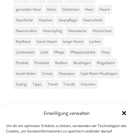
gesundes Haar
Glanz
Glätteisen
Haar
Haare
Haarfarbe
Haarkur
Haarpflege
Haarschnitt
Haarstruktur
Haarstyling
Haarwachs
Hitzeschutz
Kopfhaut
kurze Haare
lange Haare
Locken
Lockenstab
Look
Pflege
Pflegeprodukte
Pony
Produkt
Produkte
Redken
Reutlingen
Ringelbach
Sarah Kailer
Schutz
Shampoo
Style Room Reutlingen
Styling
Tipps
Trend
Trends
Volumen
Einwilligung verwalten
Um dir ein optimales Erlebnis zu bieten, verwenden wir Technologien wie
Cookies, um Geräteinformationen zu speichern und/oder darauf