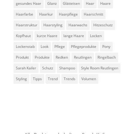
gesundes Haar
Glanz
Glätteisen
Haar
Haare
Haarfarbe
Haarkur
Haarpflege
Haarschnitt
Haarstruktur
Haarstyling
Haarwachs
Hitzeschutz
Kopfhaut
kurze Haare
lange Haare
Locken
Lockenstab
Look
Pflege
Pflegeprodukte
Pony
Produkt
Produkte
Redken
Reutlingen
Ringelbach
Sarah Kailer
Schutz
Shampoo
Style Room Reutlingen
Styling
Tipps
Trend
Trends
Volumen